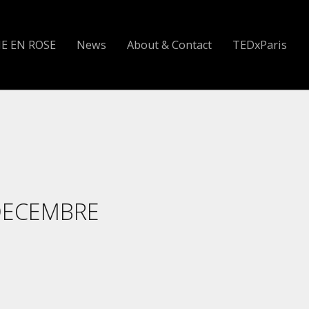
IE EN ROSE
News
About & Contact
TEDxParis
 DECEMBRE