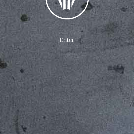
Enter